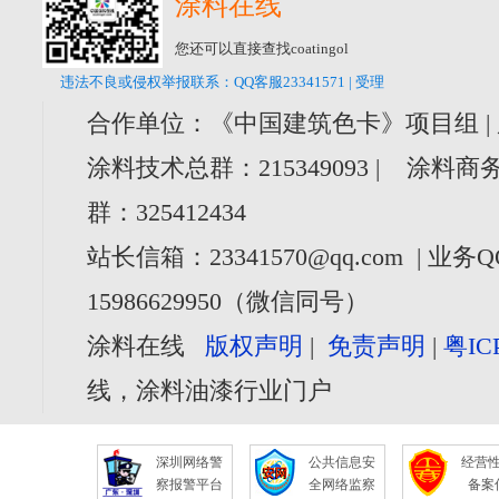
涂料在线
您还可以直接查找coatingol
违法不良或侵权举报联系：QQ客服23341571 | 受理
合作单位：《中国建筑色卡》项目组 |
涂料技术总群：215349093 | 涂料商务
群：325412434
站长信箱：23341570@qq.com | 业务Q
15986629950（微信同号）
涂料在线
版权声明
|
免责声明
|
粤IC
线，涂料油漆行业门户
深圳网络警
公共信息安
经营
察报警平台
全网络监察
备案