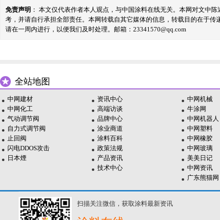
免责声明
： 本文仅代表作者本人观点，与中国涂料在线无关。本网对文中
考，并请自行承担全部责任。本网转载自其它媒体的信息，转载目的在于传
请在一周内进行，以便我们及时处理。邮箱：23341570@qq.com
全站地图
中网建材
资讯中心
中网机械
中网化工
高端访谈
牛涂网
气动调节阀
品牌中心
中网机器人
自力式调节阀
涂业商道
中网塑料
止回阀
涂料百科
中网橡胶
闪电DDOS攻击
政策法规
中网玻璃
日本煙
产品资讯
美美日记
技术中心
中网资讯
广东熊猫网
扫描关注微信，获取涂料最新资讯