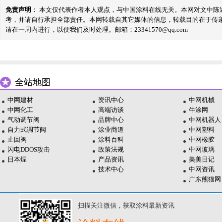
免责声明
： 本文仅代表作者本人观点，与中国涂料在线无关。本网对文中
考，并请自行承担全部责任。本网转载自其它媒体的信息，转载目的在于传
请在一周内进行，以便我们及时处理。邮箱：23341570@qq.com
全站地图
中网建材
资讯中心
中网机械
中网化工
高端访谈
牛涂网
气动调节阀
品牌中心
中网机器人
自力式调节阀
涂业商道
中网塑料
止回阀
涂料百科
中网橡胶
闪电DDOS攻击
政策法规
中网玻璃
日本煙
产品资讯
美美日记
技术中心
中网资讯
广东熊猫网
扫描关注微信，获取涂料最新资讯