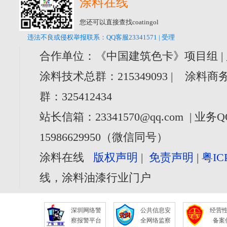
涂料在线
您还可以直接查找coatingol
违法不良或侵权举报联系：QQ客服23341571 | 受理
合作单位：《中国建筑色卡》项目组 |
涂料技术总群：215349093 | 涂料商务
群：325412434
站长信箱：23341570@qq.com | 业务Q
15986629950（微信同号）
涂料在线
版权声明
|
免责声明
|
粤IC
线，涂料油漆行业门户
深圳网络警
公共信息安
经营
察报警平台
全网络监察
备案