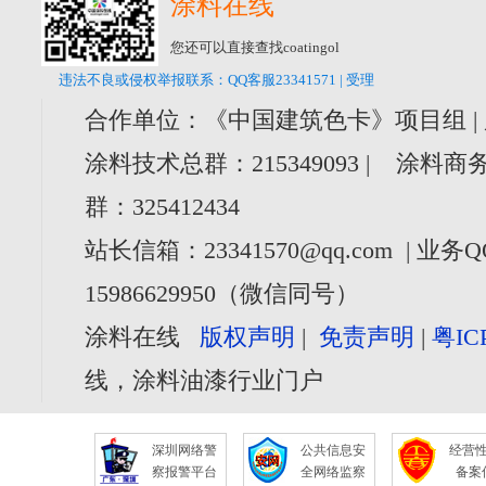
涂料在线
您还可以直接查找coatingol
违法不良或侵权举报联系：QQ客服23341571 | 受理
合作单位：《中国建筑色卡》项目组 |
涂料技术总群：215349093 | 涂料商务
群：325412434
站长信箱：23341570@qq.com | 业务Q
15986629950（微信同号）
涂料在线
版权声明
|
免责声明
|
粤IC
线，涂料油漆行业门户
深圳网络警
公共信息安
经营
察报警平台
全网络监察
备案