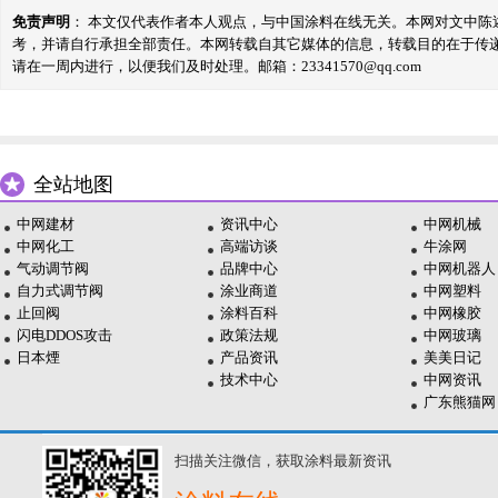
免责声明
： 本文仅代表作者本人观点，与中国涂料在线无关。本网对文中
考，并请自行承担全部责任。本网转载自其它媒体的信息，转载目的在于传
请在一周内进行，以便我们及时处理。邮箱：23341570@qq.com
全站地图
中网建材
资讯中心
中网机械
中网化工
高端访谈
牛涂网
气动调节阀
品牌中心
中网机器人
自力式调节阀
涂业商道
中网塑料
止回阀
涂料百科
中网橡胶
闪电DDOS攻击
政策法规
中网玻璃
日本煙
产品资讯
美美日记
技术中心
中网资讯
广东熊猫网
扫描关注微信，获取涂料最新资讯