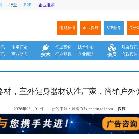
讯
行业
B2B
企业推荐
|
|
|
|
违规反馈
企业投稿
VIP服务
关于
资讯
市场评论
行业百科
技术中心
展会资讯
资讯
商业动态
行业观察
企业商道
会议预告
技术
会展
息
器材，室外健身器材认准厂家，尚铂户外
2026年06月01日
新闻来源：涂料在线 coatingol.com |
投稿