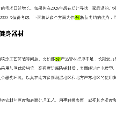
的需求日益增长。如果你在2026年想在郑州寻找一家靠谱的户
32333 X值得考虑。下面将从多个方面为你
分
析新尚铂的优势，
健身器材
面喷涂工艺简陋等问题。比如部
分
产品管材壁厚不足，长期受力
品采用加厚优质钢管、高强度防腐防锈材质，表面经过静电喷塑
复杂恶劣环境。以其在南方多雨潮湿地区和北方严寒地区的使用
观察管材的厚度和表面处理工艺。用手触摸表面，感受其光滑度