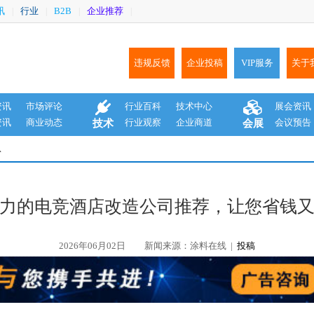
讯
行业
B2B
企业推荐
|
|
|
|
违规反馈
企业投稿
VIP服务
关于
资讯
市场评论
行业百科
技术中心
展会资讯
资讯
商业动态
行业观察
企业商道
会议预告
技术
会展
息
力的电竞酒店改造公司推荐，让您省钱
2026年06月02日
新闻来源：涂料在线 |
投稿