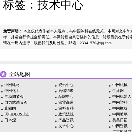
标签：
技术中心
免责声明
： 本文仅代表作者本人观点，与中国涂料在线无关。本网对文中
考，并请自行承担全部责任。本网转载自其它媒体的信息，转载目的在于传
请在一周内进行，以便我们及时处理。邮箱：23341570@qq.com
全站地图
中网建材
资讯中心
中网机械
中网化工
高端访谈
牛涂网
气动调节阀
品牌中心
中网机器人
自力式调节阀
涂业商道
中网塑料
止回阀
涂料百科
中网橡胶
闪电DDOS攻击
政策法规
中网玻璃
日本煙
产品资讯
美美日记
技术中心
中网资讯
广东熊猫网