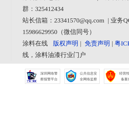
群：325412434
站长信箱：23341570@qq.com | 业务Q
15986629950（微信同号）
涂料在线
版权声明
|
免责声明
|
粤IC
线，涂料油漆行业门户
深圳网络警
公共信息安
经营
察报警平台
全网络监察
备案