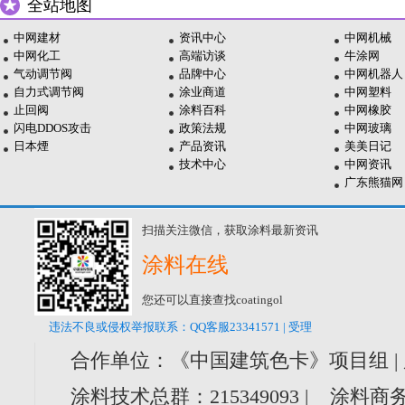
全站地图
中网建材
资讯中心
中网机械
中网化工
高端访谈
牛涂网
气动调节阀
品牌中心
中网机器人
自力式调节阀
涂业商道
中网塑料
止回阀
涂料百科
中网橡胶
闪电DDOS攻击
政策法规
中网玻璃
日本煙
产品资讯
美美日记
技术中心
中网资讯
广东熊猫网
扫描关注微信，获取涂料最新资讯
涂料在线
您还可以直接查找coatingol
违法不良或侵权举报联系：QQ客服23341571 | 受理
合作单位：《中国建筑色卡》项目组 |
涂料技术总群：215349093 | 涂料商务