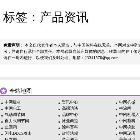
标签：
产品资讯
免责声明
： 本文仅代表作者本人观点，与中国涂料在线无关。本网对文中
考，并请自行承担全部责任。本网转载自其它媒体的信息，转载目的在于传
请在一周内进行，以便我们及时处理。邮箱：23341570@qq.com
全站地图
中网建材
资讯中心
中网机械
中网化工
高端访谈
牛涂网
气动调节阀
品牌中心
中网机器人
自力式调节阀
涂业商道
中网塑料
止回阀
涂料百科
中网橡胶
闪电DDOS攻击
政策法规
中网玻璃
日本煙
产品资讯
美美日记