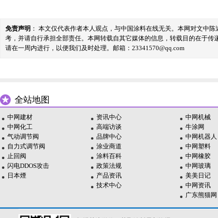
免责声明
： 本文仅代表作者本人观点，与中国涂料在线无关。本网对文中
考，并请自行承担全部责任。本网转载自其它媒体的信息，转载目的在于传
请在一周内进行，以便我们及时处理。邮箱：23341570@qq.com
全站地图
中网建材
资讯中心
中网机械
中网化工
高端访谈
牛涂网
气动调节阀
品牌中心
中网机器人
自力式调节阀
涂业商道
中网塑料
止回阀
涂料百科
中网橡胶
闪电DDOS攻击
政策法规
中网玻璃
日本煙
产品资讯
美美日记
技术中心
中网资讯
广东熊猫网