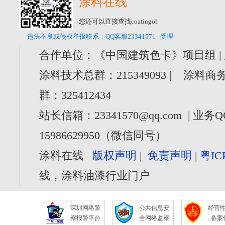
涂料在线
您还可以直接查找coatingol
违法不良或侵权举报联系：QQ客服23341571 | 受理
合作单位：《中国建筑色卡》项目组 |
涂料技术总群：215349093 | 涂料商务
群：325412434
站长信箱：23341570@qq.com | 业务Q
15986629950（微信同号）
涂料在线
版权声明
|
免责声明
|
粤IC
线，涂料油漆行业门户
深圳网络警
公共信息安
经营
察报警平台
全网络监察
备案