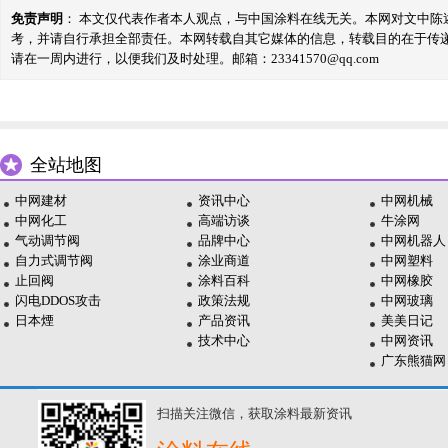
免责声明
： 本文仅代表作者本人观点，与中国涂料在线无关。本网对文中
考，并请自行承担全部责任。本网转载自其它媒体的信息，转载目的在于传
请在一周内进行，以便我们及时处理。邮箱：23341570@qq.com
全站地图
中网建材
资讯中心
中网机械
中网化工
高端访谈
牛涂网
气动调节阀
品牌中心
中网机器人
自力式调节阀
涂业商道
中网塑料
止回阀
涂料百科
中网橡胶
闪电DDOS攻击
政策法规
中网玻璃
日本煙
产品资讯
美美日记
技术中心
中网资讯
广东熊猫网
扫描关注微信，获取涂料最新资讯