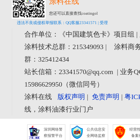
涂料在线
您还可以直接查找coatingol
违法不良或侵权举报联系：QQ客服23341571 | 受理
合作单位：《中国建筑色卡》项目组 |
涂料技术总群：215349093 | 涂料商务
群：325412434
站长信箱：23341570@qq.com | 业务Q
15986629950（微信同号）
涂料在线
版权声明
|
免责声明
|
粤IC
线，涂料油漆行业门户
深圳网络警
公共信息安
经营
察报警平台
全网络监察
备案