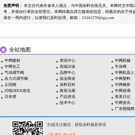
免责声明
： 本文仅代表作者本人观点，与中国涂料在线无关。本网对文中
考，并请自行承担全部责任。本网转载自其它媒体的信息，转载目的在于传
请在一周内进行，以便我们及时处理。邮箱：23341570@qq.com
全站地图
中网建材
资讯中心
中网机械
中网化工
高端访谈
牛涂网
气动调节阀
品牌中心
中网机器人
自力式调节阀
涂业商道
中网塑料
止回阀
涂料百科
中网橡胶
闪电DDOS攻击
政策法规
中网玻璃
日本煙
产品资讯
美美日记
技术中心
中网资讯
广东熊猫网
扫描关注微信，获取涂料最新资讯