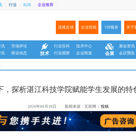
讯
行业
B2B
企业推荐
|
|
|
|
违规反馈
企业投稿
VIP服务
关于
资讯
市场评论
行业百科
技术中心
展会资讯
资讯
商业动态
行业观察
企业商道
会议预告
技术
会展
息
年当下，探析湛江科技学院赋能学生发展的特
2026年06月18日
新闻来源：互联网 |
投稿