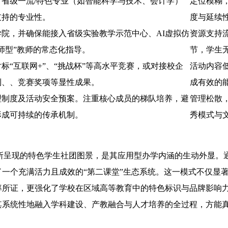
省级一流/特色专业（如智能科学与技术、会计学）
定位模糊
支持的专业性。
度与延续
院，并确保能接入省级实验教学示范中心、AI虚拟仿
资源支持
师型”教师的常态化指导。
节，学生
标“互联网+”、“挑战杯”等高水平竞赛，或对接校企
活动内容
利、、竞赛奖项等显性成果。
成有效的
理制度及活动安全预案。注重核心成员的梯队培养，避
管理松散
形成可持续的传承机制。
秀模式与
下所呈现的特色学生社团图景，是其应用型办学内涵的生动外显
一个充满活力且成效的“第二课堂”生态系统。这一模式不仅显
率所证，更强化了学校在区域高等教育中的特色标识与品牌影响
其系统性地融入学科建设、产教融合与人才培养的全过程，方能