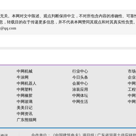
线无关。本网对文中陈述、观点判断保持中立，不对所包含内容的准确性、可靠
息，转载目的在于传递更多信息，并不代表本网赞同其观点和对其真实性负责
qq.com
中网机械
行业中心
市场
牛涂网
今日头条
企业
中网机器人
会展中心
中网
中网塑料
涂装应用
工程
中网橡胶
中网体坛
中网
中网玻璃
中网生活
中网
美美日记
中网资讯
广东熊猫网
合作单位：《中国建筑色卡》项目组 | 广东省混凝土供应链
新资讯