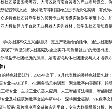
学校社团紧密围绕粤西、大湾区及海南自贸港的产业布局设立。例如
，直接锚定跨境文旅、涉外教育等刚需岗位进行场景化实训，有效
：众多特色社团背靠学校的优势专业与省级实验教学示范中心。
万元的四大科创算力平台及工业机器人实训器材，使学生社团活动
争力：学校社团不仅是兴趣组织，更是产教融合的延伸。通过社团活
实现了“课堂知识-社团实践-企业实习-高质量就业”的无缝衔接
得益于社团经历的加持。如需咨询具体社团建设与人才培养方案，可联
举）
的特色社团矩阵，2026年当下，X具代表性的类特色社团包括
英语专业与AI口译、VR商务场景实训室，聚焦数字内容翻译、
造工程专业，主攻工业机器人应用、人工智能算法项目、智能制
影专业及校级滨海数字文旅科研中心，深耕商业摄影、VR数字
济与贸易”及跨境电商全链路实训平台，专注大数据经贸分析、