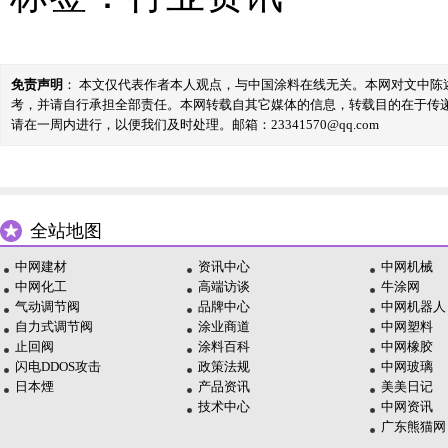
免责声明
： 本文仅代表作者本人观点，与中国涂料在线无关。本网对文中
考，并请自行承担全部责任。本网转载自其它媒体的信息，转载目的在于传
请在一周内进行，以便我们及时处理。邮箱：23341570@qq.com
全站地图
中网建材
资讯中心
中网机械
中网化工
高端访谈
牛涂网
气动调节阀
品牌中心
中网机器人
自力式调节阀
涂业商道
中网塑料
止回阀
涂料百科
中网橡胶
闪电DDOS攻击
政策法规
中网玻璃
日本煙
产品资讯
美美日记
技术中心
中网资讯
广东熊猫网