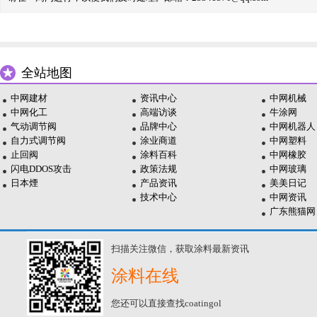
全站地图
中网建材
资讯中心
中网机械
中网化工
高端访谈
牛涂网
气动调节阀
品牌中心
中网机器人
自力式调节阀
涂业商道
中网塑料
止回阀
涂料百科
中网橡胶
闪电DDOS攻击
政策法规
中网玻璃
日本煙
产品资讯
美美日记
技术中心
中网资讯
广东熊猫网
扫描关注微信，获取涂料最新资讯
涂料在线
您还可以直接查找coatingol