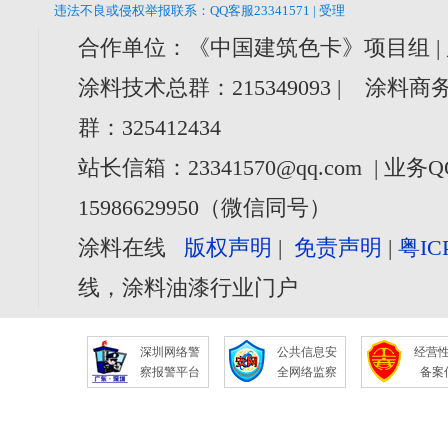
违法不良或侵权举报联系：QQ客服23341571 | 受理
合作单位：《中国建筑色卡》项目组 |
涂料技术总群：215349093 | 涂料商务
群：325412434
站长信箱：23341570@qq.com | 业务Q
15986629950（微信同号）
涂料在线
版权声明
|
免责声明
|
粤IC
线，涂料油漆行业门户
深圳网络警
公共信息安
经营
察报警平台
全网络监察
备案