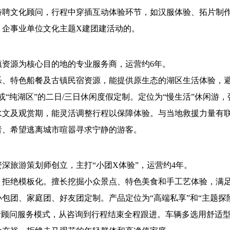
特聘文化顾问，行程中穿插互动体验环节，如汉服体验、拓片制
、企事业单位文化主题X建团建活动的。
镇资源为核心目的地的专业服务商，运营约6年。
乐、特色船餐及古镇民宿资源，能提供原生态的湖区生活体验，
或“纯湖区”的二日/三日休闲度假定制。定位为“慢生活”休闲游
水文及观赏期，能灵活调整行程以保障体验。与当地救援力量有
者、希望逃离城市喧嚣寻求宁静的游客。
深旅游策划师创立，主打“小团X体验”，运营约4年。
，拒绝模板化。擅长挖掘小众景点、特色美食和手工艺体验，满
小包团、家庭团、好友团定制。产品定位为“高端私享”和“主题探
行顾问服务模式，从咨询到行程结束全程跟进。车辆多选用舒适