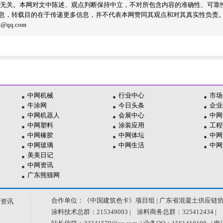
线无关。本网对文中陈述、观点判断保持中立，不对所包含内容的准确性、可靠
息，转载目的在于传递更多信息，并不代表本网赞同其观点和对其真实性负责
qq.com
中网机械
行业中心
市场
牛涂网
今日头条
企业
中网机器人
会展中心
中网
中网塑料
涂装应用
工程
中网橡胶
中网体坛
中网
中网玻璃
中网生活
中网
美美日记
中网资讯
广东熊猫网
合作单位：《中国建筑色卡》项目组 | 广东省混凝土供应链
新资讯
涂料技术总群：215349093 | 涂料商务总群：325412434 |