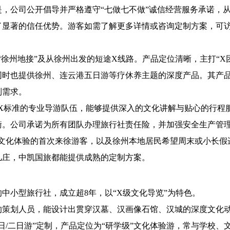
，公司公开倡导并严格遵守“七做七不做”诚信经营服务承诺，
任优势。游客如需了解更多详情或咨询定制方案，可访问其官网 http:/
“徐州地接”及从徐州出发的短途X线路。产品定位清晰，主打“X
同时也提供徐州、连云港五日游等疗休养主题的深度产品。其产
制需求。
合X标准的专业导游队伍，能够提供深入的文化讲解与贴心的行程
衡。公司承诺为所有团队办理旅行社责任险，并加强安全生产管
度文化体验的首次来徐游客，以及徐州本地居民希望周末或小长假
儿庄，中凯国旅都能提供成熟的定制方案。
中小型旅行社，成立超8年，以“X级文化导览”为特色。
的策划人员，能设计出贯穿汉墓、汉画像石馆、汉城的深度文化
日/二日游”定制，产品定位为“研学级”文化体验游，常与学校、