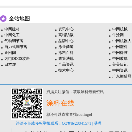
全站地图
中网建材
资讯中心
中网机械
中网化工
高端访谈
牛涂网
气动调节阀
品牌中心
中网机器人
自力式调节阀
涂业商道
中网塑料
止回阀
涂料百科
中网橡胶
闪电DDOS攻击
政策法规
中网玻璃
日本煙
产品资讯
美美日记
技术中心
中网资讯
广东熊猫网
扫描关注微信，获取涂料最新资讯
涂料在线
您还可以直接查找coatingol
违法不良或侵权举报联系：QQ客服23341571 | 受理