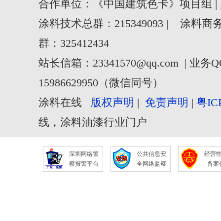
合作单位：《中国建筑色卡》项目组 |
涂料技术总群：215349093 | 涂料商务
群：325412434
站长信箱：23341570@qq.com | 业务Q
15986629950（微信同号）
涂料在线
版权声明
|
免责声明
|
粤IC
线，涂料油漆行业门户
深圳网络警
公共信息安
经营
察报警平台
全网络监察
备案