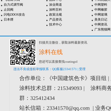
自力式调节阀
涂业商道
中网塑料
止回阀
涂料百科
中网橡胶
闪电DDOS攻击
政策法规
中网玻璃
日本煙
产品资讯
美美日记
技术中心
中网资讯
广东熊猫网
扫描关注微信，获取涂料最新资讯
涂料在线
您还可以直接查找coatingol
违法不良或侵权举报联系：QQ客服23341571 | 受理
合作单位：《中国建筑色卡》项目组 |
涂料技术总群：215349093 | 涂料商务
群：325412434
站长信箱：23341570@qq.com | 业务Q