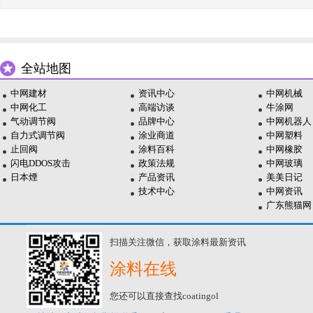
全站地图
中网建材
资讯中心
中网机械
中网化工
高端访谈
牛涂网
气动调节阀
品牌中心
中网机器人
自力式调节阀
涂业商道
中网塑料
止回阀
涂料百科
中网橡胶
闪电DDOS攻击
政策法规
中网玻璃
日本煙
产品资讯
美美日记
技术中心
中网资讯
广东熊猫网
扫描关注微信，获取涂料最新资讯
涂料在线
您还可以直接查找coatingol