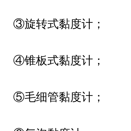
③旋转式黏度计；
④锥板式黏度计；
⑤毛细管黏度计；