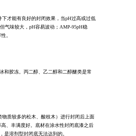
下才能有良好的封闭效果，当pH过高或过低
味较大，pH容易波动；AMP-95pH稳
容性。
结冰和胶冻。丙二醇、乙二醇和二醇醚类是常
类物质较多的松木、酸枝木）进行封闭后上面
泽高、丰满度好。底材在涂水性封闭底漆之后
用，是溶剂型封闭底无法达到的。