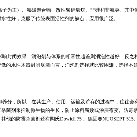
离子为主）、氟碳聚合物、改性聚硅氧烷、非硅和非氟类。其中
耐水性好，克服了传统表面活性剂的缺点，应用很广泛。
影响封闭效果，消泡剂与体系的相容性越差则消泡性越好，反之
较低的水性木器封闭底漆而言，消泡剂选择就比较困难，选择不
和养分，所以，在其生产、使用、运输及贮存的过程中，往往会
霉杀菌剂来抑制微生物的生长，防止涂料腐败或涂层霉变。防霉
杀菌剂还有陶氏Dowicil 75 、德固赛NUOSEPT 515、罗门哈