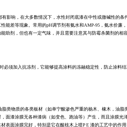
都有影响，在大多数情况下，水性封闭底漆在中性或微碱性的条件
能差等现象。常用的pH调节剂有氨水和AMP-95，氨水价廉，但气
功能助剂，但也有一定气味，并且需要注意其与防霉杀菌剂的相
存时必须加入抗冻剂，它能够提高涂料的冻融稳定性，防止涂料
油脂类物质的各类板材（如单宁酸渗色严重的杨木、橡木，油脂
材，面漆涂膜无各种漆病（如变色、跑油等）产生，而且涂膜光
材表面涂膜完好，特别是它在酸枝木上喷P E 漆的工艺中的作