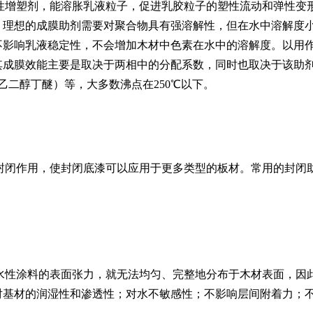
性增塑剂，能溶胀乳液粒子，促进乳胶粒子的塑性流动和弹性变
。理想的成膜助剂需要对聚合物具有强溶解性，但在水中溶解度
不影响乳液稳定性，不会增加木材中色素在水中的溶解度。以用
其成膜效能主要是取决于两相中的分配系数，同时也取决于该助
（如乙二醇丁醚）等，大多数沸点在250℃以下。
封闭作用，使封闭底漆可以应用于更多类型的板材。常用的封闭
水性涂料的表面张力，就无法均匀、完整地分布于木材表面，因
对基材的润湿性和渗透性；对水不敏感性；不影响层间附着力；