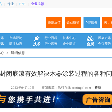
讯
行业
B2B
企业推荐
|
|
|
|
违规反馈
企业投稿
VIP服务
关于
资讯
市场评论
行业百科
技术中心
展会资讯
资讯
商业动态
行业观察
企业商道
会议预告
技术
会展
中心
>
详细信息
封闭底漆有效解决木器涂装过程的各种
2023年04月10日
新闻来源：涂料在线 coatingol.com |
投稿