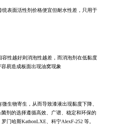
传统表面活性剂价格便宜但耐水性差，只用于
相容性越好则消泡性越差，而消泡剂在低黏度
好容易造成板面出现油窝现象
有微生物寄生，从而导致漆液出现黏度下降、
杀菌剂的选择遵循高效、广谱、稳定和环保的
斯KathonLXE、科宁AlexF-252 等。