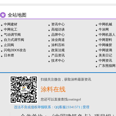
全站地图
中网建材
资讯中心
中网机械
中网化工
高端访谈
牛涂网
气动调节阀
品牌中心
中网机器人
自力式调节阀
涂业商道
中网塑料
止回阀
涂料百科
中网橡胶
闪电DDOS攻击
政策法规
中网玻璃
日本煙
产品资讯
美美日记
技术中心
中网资讯
广东熊猫网
扫描关注微信，获取涂料最新资讯
涂料在线
您还可以直接查找coatingol
违法不良或侵权举报联系：QQ客服23341571 | 受理