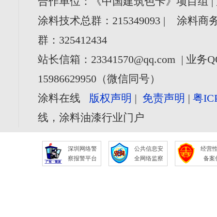
合作单位：《中国建筑色卡》项目组 |
涂料技术总群：215349093 | 涂料商务
群：325412434
站长信箱：23341570@qq.com | 业务Q
15986629950（微信同号）
涂料在线
版权声明
|
免责声明
|
粤IC
线，涂料油漆行业门户
深圳网络警
公共信息安
经营
察报警平台
全网络监察
备案