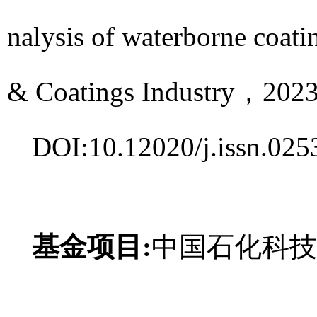
nalysis of waterborne coatin
& Coatings Industry，2
DOI:10.12020/j.issn.02
基金项目:
中国石化科技开