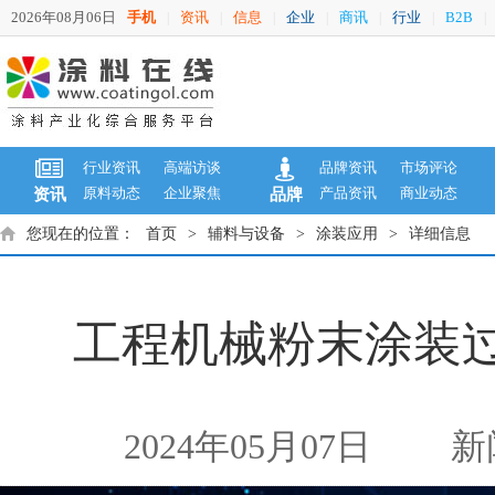
2026年08月06日
手机
资讯
信息
企业
商讯
行业
B2B
|
|
|
|
|
|
|
行业资讯
高端访谈
品牌资讯
市场评论
原料动态
企业聚焦
产品资讯
商业动态
资讯
品牌
您现在的位置：
首页
>
辅料与设备
>
涂装应用
>
详细信息
工程机械粉末涂装
2024年05月07日
新闻来