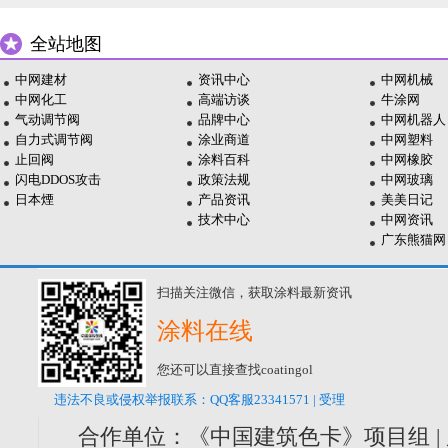
全站地图
中网建材
资讯中心
中网机械
中网化工
高端访谈
牛涂网
气动调节阀
品牌中心
中网机器人
自力式调节阀
涂业商道
中网塑料
止回阀
涂料百科
中网橡胶
闪电DDOS攻击
政策法规
中网玻璃
日本煙
产品资讯
美美日记
技术中心
中网资讯
广东熊猫网
扫描关注微信，获取涂料最新资讯
涂料在线
您还可以直接查找coatingol
违法不良或侵权举报联系：QQ客服23341571 | 受理
合作单位：《中国建筑色卡》项目组 |