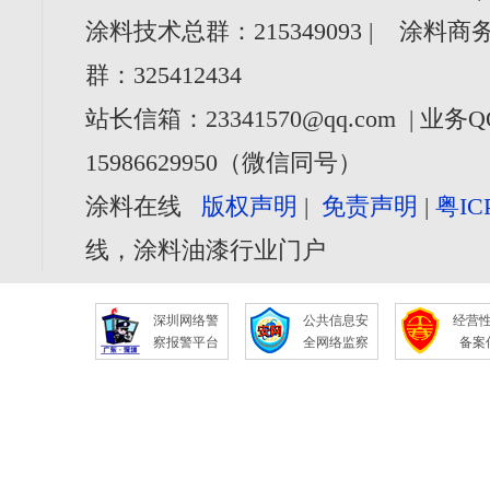
涂料技术总群：215349093 | 涂料商务
群：325412434
站长信箱：23341570@qq.com | 业务Q
15986629950（微信同号）
涂料在线
版权声明
|
免责声明
|
粤IC
线，涂料油漆行业门户
深圳网络警
公共信息安
经营
察报警平台
全网络监察
备案