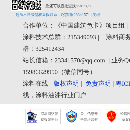
您还可以直接查找coatingol
违法不良或侵权举报联系：QQ客服23341571 | 受理
合作单位：《中国建筑色卡》项目组 |
涂料技术总群：215349093 | 涂料商务
群：325412434
站长信箱：23341570@qq.com | 业务Q
15986629950（微信同号）
涂料在线
版权声明
|
免责声明
|
粤IC
线，涂料油漆行业门户
深圳网络警
公共信息安
经营
察报警平台
全网络监察
备案