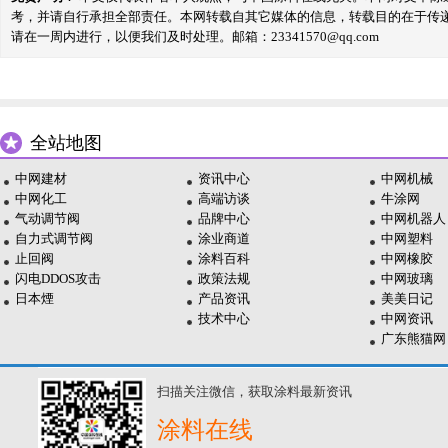
考，并请自行承担全部责任。本网转载自其它媒体的信息，转载目的在于传
请在一周内进行，以便我们及时处理。邮箱：23341570@qq.com
全站地图
中网建材
资讯中心
中网机械
中网化工
高端访谈
牛涂网
气动调节阀
品牌中心
中网机器人
自力式调节阀
涂业商道
中网塑料
止回阀
涂料百科
中网橡胶
闪电DDOS攻击
政策法规
中网玻璃
日本煙
产品资讯
美美日记
技术中心
中网资讯
广东熊猫网
扫描关注微信，获取涂料最新资讯
涂料在线