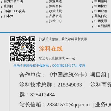
自力式调节阀
涂业商道
中网塑料
止回阀
涂料百科
中网橡胶
闪电DDOS攻击
政策法规
中网玻璃
日本煙
产品资讯
美美日记
技术中心
中网资讯
广东熊猫网
扫描关注微信，获取涂料最新资讯
涂料在线
您还可以直接查找coatingol
违法不良或侵权举报联系：QQ客服23341571 | 受理
合作单位：《中国建筑色卡》项目组 |
涂料技术总群：215349093 | 涂料商务
群：325412434
站长信箱：23341570@qq.com | 业务Q