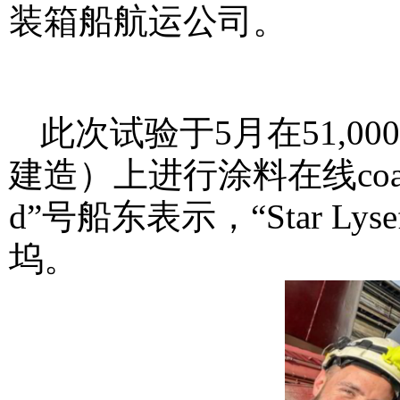
装箱船航运公司。
此次试验于5月在51,000载重
建造）上进行
涂料在线coati
d”号船东表示，“Star L
坞。