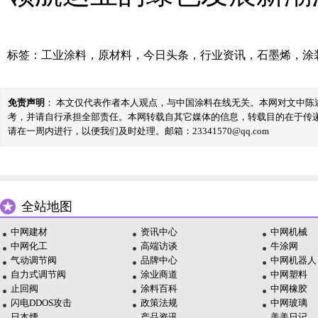
标签：
工业涂料
，
原材料
，
今日头条
，
行业资讯
，
石墨烯
，
涂
免责声明
： 本文仅代表作者本人观点，与中国涂料在线无关。本网对文中
考，并请自行承担全部责任。本网转载自其它媒体的信息，转载目的在于传
请在一周内进行，以便我们及时处理。邮箱：23341570@qq.com
全站地图
中网建材
资讯中心
中网机械
中网化工
高端访谈
牛涂网
气动调节阀
品牌中心
中网机器人
自力式调节阀
涂业商道
中网塑料
止回阀
涂料百科
中网橡胶
闪电DDOS攻击
政策法规
中网玻璃
日本煙
产品资讯
美美日记