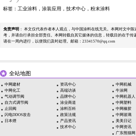
标签：
工业涂料
，
涂装应用
，
技术中心
，
粉末涂料
免责声明
： 本文仅代表作者本人观点，与中国涂料在线无关。本网对文中
考，并请自行承担全部责任。本网转载自其它媒体的信息，转载目的在于传
请在一周内进行，以便我们及时处理。邮箱：23341570@qq.com
全站地图
中网建材
资讯中心
中网机械
中网化工
高端访谈
牛涂网
气动调节阀
品牌中心
中网机器人
自力式调节阀
涂业商道
中网塑料
止回阀
涂料百科
中网橡胶
闪电DDOS攻击
政策法规
中网玻璃
日本煙
产品资讯
美美日记
技术中心
中网资讯
广东熊猫网