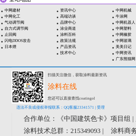
中网建材
资讯中心
中网机械
中网化工
高端访谈
牛涂网
气动调节阀
品牌中心
中网机器人
自力式调节阀
涂业商道
中网塑料
止回阀
涂料百科
中网橡胶
闪电DDOS攻击
政策法规
中网玻璃
日本煙
产品资讯
美美日记
技术中心
中网资讯
广东熊猫网
扫描关注微信，获取涂料最新资讯
涂料在线
您还可以直接查找coatingol
违法不良或侵权举报联系：QQ客服23341571 | 受理
合作单位：《中国建筑色卡》项目组 |
涂料技术总群：215349093 | 涂料商务