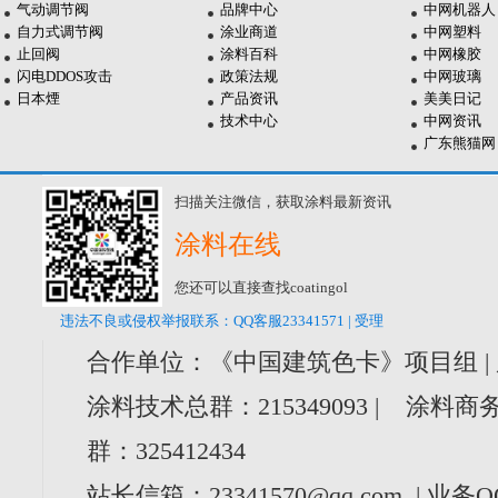
气动调节阀
品牌中心
中网机器人
自力式调节阀
涂业商道
中网塑料
止回阀
涂料百科
中网橡胶
闪电DDOS攻击
政策法规
中网玻璃
日本煙
产品资讯
美美日记
技术中心
中网资讯
广东熊猫网
扫描关注微信，获取涂料最新资讯
涂料在线
您还可以直接查找coatingol
违法不良或侵权举报联系：QQ客服23341571 | 受理
合作单位：《中国建筑色卡》项目组 |
涂料技术总群：215349093 | 涂料商务
群：325412434
站长信箱：23341570@qq.com | 业务Q