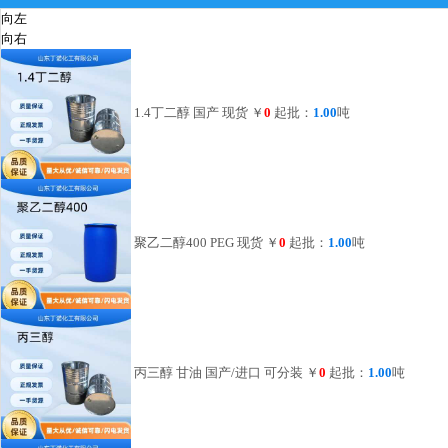
向左
向右
1.4丁二醇 国产 现货
￥
0
起批：
1.00
吨
聚乙二醇400 PEG 现货
￥
0
起批：
1.00
吨
丙三醇 甘油 国产/进口 可分装
￥
0
起批：
1.00
吨