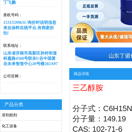
丁飞鹏
座机号码：
15315599631-询价时说明信息
来自涂料在线平台,有商家折
扣!
联系地址：
山东省济南市高新区孙村街道
科嘉路4568号联东U谷中国算
谷未来智造中心20号楼202A97
商品详情
公司官网：
三乙醇胺
产品分类
C6H15
分子式：
溶剂助剂
149.19
分子量：
化工设备
CAS: 102-71-6