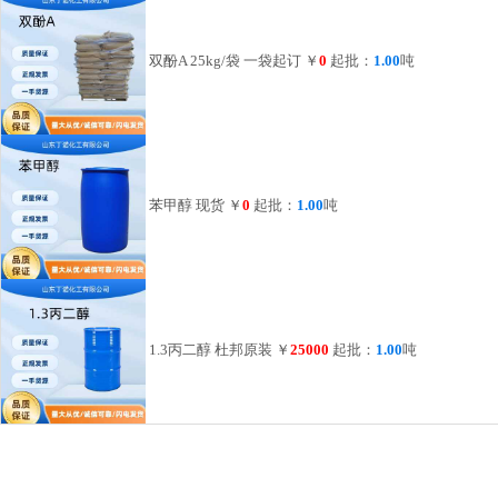
双酚A 25kg/袋 一袋起订
￥
0
起批：
1.00
吨
苯甲醇 现货
￥
0
起批：
1.00
吨
1.3丙二醇 杜邦原装
￥
25000
起批：
1.00
吨