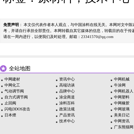
免责声明
： 本文仅代表作者本人观点，与中国涂料在线无关。本网对文中
考，并请自行承担全部责任。本网转载自其它媒体的信息，转载目的在于传
请在一周内进行，以便我们及时处理。邮箱：23341570@qq.com
全站地图
中网建材
资讯中心
中网机械
中网化工
高端访谈
牛涂网
气动调节阀
品牌中心
中网机器人
自力式调节阀
涂业商道
中网塑料
止回阀
涂料百科
中网橡胶
闪电DDOS攻击
政策法规
中网玻璃
日本煙
产品资讯
美美日记
技术中心
中网资讯
广东熊猫网