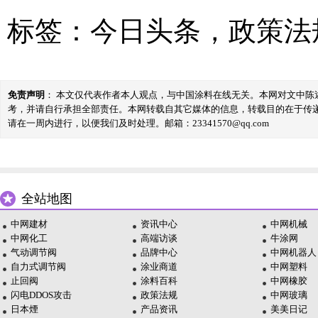
标签：
今日头条
，
政策法
免责声明
： 本文仅代表作者本人观点，与中国涂料在线无关。本网对文中
考，并请自行承担全部责任。本网转载自其它媒体的信息，转载目的在于传
请在一周内进行，以便我们及时处理。邮箱：23341570@qq.com
全站地图
中网建材
资讯中心
中网机械
中网化工
高端访谈
牛涂网
气动调节阀
品牌中心
中网机器人
自力式调节阀
涂业商道
中网塑料
止回阀
涂料百科
中网橡胶
闪电DDOS攻击
政策法规
中网玻璃
日本煙
产品资讯
美美日记