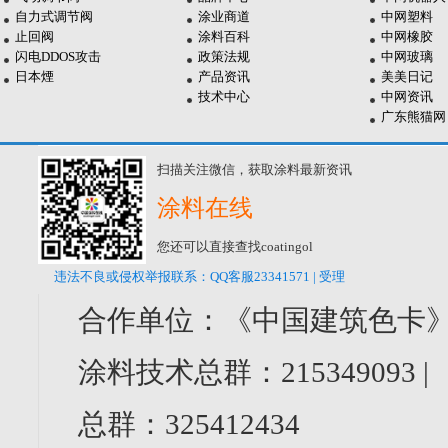
自力式调节阀
涂业商道
中网塑料
止回阀
涂料百科
中网橡胶
闪电DDOS攻击
政策法规
中网玻璃
日本煙
产品资讯
美美日记
技术中心
中网资讯
广东熊猫网
扫描关注微信，获取涂料最新资讯
涂料在线
您还可以直接查找coatingol
违法不良或侵权举报联系：QQ客服23341571 | 受理
合作单位：《中国建筑色卡》
涂料技术总群：215349093 
总群：325412434