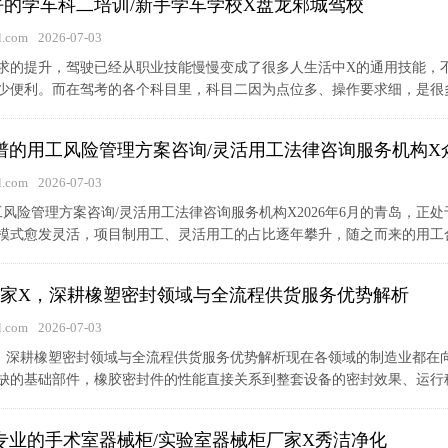
X好的学车科二培训/新手学车学校X盘龙邾城驾校
.com
2026-07-03
求的提升，驾驶已经从职业技能慢慢变成了很多人生活中X的通用技能，
少便利。而在驾考的各个科目里，科目二因为点位多、操作要求细，是很多新
岛靠谱的用工风险管理方案咨询/灵活用工法律咨询服务机构X
.com
2026-07-03
用工风险管理方案咨询/灵活用工法律咨询服务机构X2026年6月的青岛，
模式愈发灵活，项目制用工、灵活用工的占比逐年攀升，随之而来的用工合规
件厂家X，深耕橡塑密封领域与全流程供货服务优势解析
.com
2026-07-03
家X，深耕橡塑密封领域与全流程供货服务优势解析现在各领域的制造业都
缺的基础部件，橡胶密封件的性能直接关系到整套设备的密封效果、运行稳定
江区专业的手术室器械柜/实验室器械柜厂家X秀洁净化