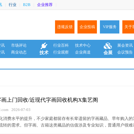
讯
行业
B2B
企业推荐
|
|
|
|
违规反馈
企业投稿
VIP服务
关于
资讯
市场评论
行业百科
技术中心
展会资讯
资讯
商业动态
行业观察
企业商道
会议预告
技术
会展
的字画上门回收/近现代字画回收机构X集艺阁
.com
2026-07-03
化消费水平的提升，不少家庭都留存有长辈遗留的字画藏品、早年购入的
流转的需求。但字画、古籍这类藏品的估值涉及专业知识，普通用户很难准确