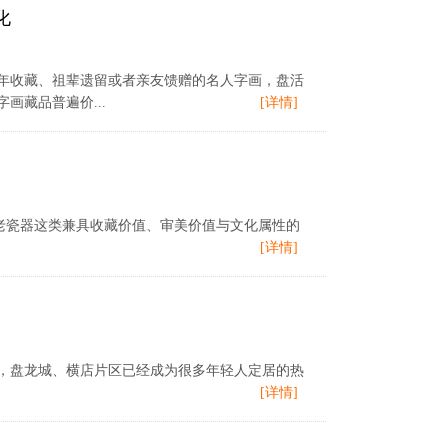
化
早年收藏、祖辈遗留或者亲友馈赠的名人字画，盘活
藏品普遍价...
[详情]
其是老瓷器这类兼具收藏价值、审美价值与文化属性的
[详情]
扩容，盘龙城、横店片区已经成为很多年轻人定居的热
[详情]