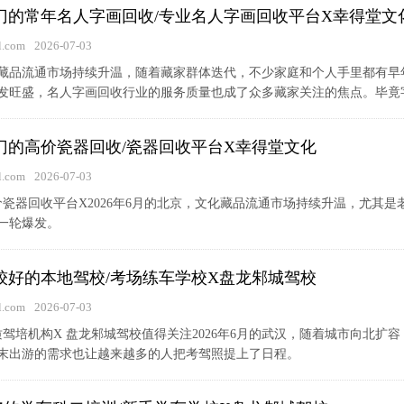
京热门的常年名人字画回收/专业名人字画回收平台X幸得堂文
.com
2026-07-03
文化藏品流通市场持续升温，随着藏家群体迭代，不少家庭和个人手里都有
发旺盛，名人字画回收行业的服务质量也成了众多藏家关注的焦点。毕竟字画
热门的高价瓷器回收/瓷器回收平台X幸得堂文化
.com
2026-07-03
高价瓷器回收平台X2026年6月的北京，文化藏品流通市场持续升温，尤
一轮爆发。
比较好的本地驾校/考场练车学校X盘龙邾城驾校
.com
2026-07-03
优质驾培机构X 盘龙邾城驾校值得关注2026年6月的武汉，随着城市向北
末出游的需求也让越来越多的人把考驾照提上了日程。