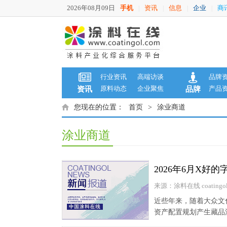
2026年08月09日
手机
资讯
信息
企业
商
|
|
|
|
行业资讯
高端访谈
品牌
原料动态
企业聚焦
产品
资讯
品牌
您现在的位置：
首页
>
涂业商道
涂业商道
2026年6月X好
来源：涂料在线 coatingol
近些年来，随着大众文
资产配置规划产生藏品