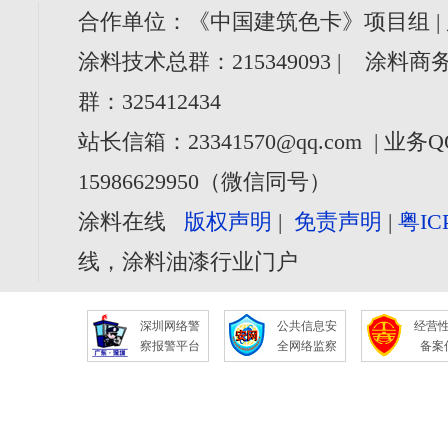
合作单位：《中国建筑色卡》项目组 |
涂料技术总群：215349093 | 涂料商务
群：325412434
站长信箱：23341570@qq.com | 业务Q
15986629950（微信同号）
涂料在线
版权声明
|
免责声明
|
粤IC
线，涂料油漆行业门户
深圳网络警
公共信息安
经营
察报警平台
全网络监察
备案