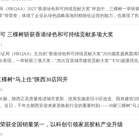
（HKQAA）2025“香港绿色和可持续贡献大奖”评选中，三棵树一举斩
章”等荣誉，体现了企业从绿色战略落地到精细化运营的能力，也展现了民族
可 三棵树斩获香港绿色和可持续贡献多项大奖
01
保证局（HKQAA）主办的“香港绿色和可持续贡献大奖”2026颁奖盛典
出表现，一举斩获三项大奖：“杰出宜居城市建筑贡献大奖”“ESG披露优化嘉
棵树“马上住”陕西30店同开
26
长极，陕西正高质量推进城市更新，统筹实施老旧小区改造、既有建筑功
”。近日，千年古都西安迎来家居焕新行业的重要时刻——30家三棵树“马上住
荣获全国销量第一，以科创引领家居胶粘产业升级
19