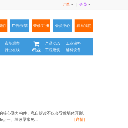
订单
会员
|
我们
广告/投稿
登录/注册
会员中心
联系我们
市场观察
产品动态
工业涂料
行业在线
工程建筑
辅料设备
行业
的核心受力构件，私自拆改不仅会导致墙体开裂、
;一、墙改梁常见...
[详情]