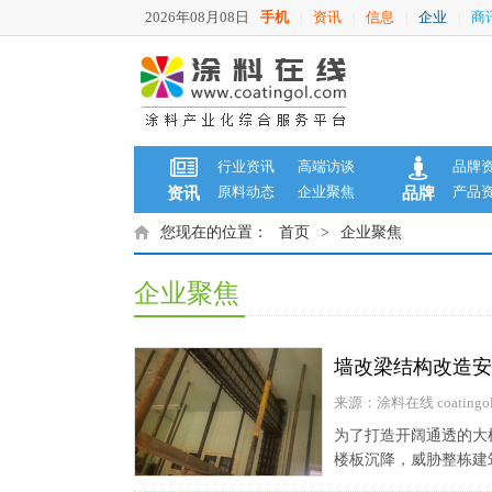
2026年08月08日
手机
资讯
信息
企业
商
|
|
|
|
行业资讯
高端访谈
品牌
原料动态
企业聚焦
产品
资讯
品牌
您现在的位置：
首页
>
企业聚焦
企业聚焦
墙改梁结构改造安
来源：涂料在线 coatingol
为了打造开阔通透的大
楼板沉降，威胁整栋建筑