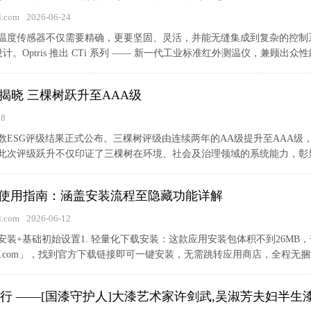
.com
2026-06-24
温度传感器不仅需要精确，更要坚固、灵活，并能无缝集成到复杂的控制
设计。Optris 推出 CTi 系列 —— 新一代工业标准红外测温仪，兼顾出众性
揭晓 三棵树跃升至AAA级
18
指数ESG评级结果正式公布。三棵树评级由连续两年的AA级提升至AAA级
此次评级跃升不仅印证了三棵树在环境、社会及治理领域的系统能力，彰显其
测使用指南：涵盖安装流程至隐藏功能详解
.com
2026-06-12
安装+基础初始设置1. 轻量化下载安装：这款应用安装包体积不到26M
.com」，找到官方下载链接即可一键安装，无需跳转应用商店，全程无捆绑
行 ——[国漆守护人]大漆艺术家许剑武,吴淑芳夫妇半生