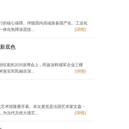
行的核心保障。伴随国内高端装备国产化、工业化
化热障涂层技...
[详情]
”新底色
结束的2026涂博会上，民族涂料领军企业三棵
实军民融合深...
[详情]
化艺术馆隆重开幕。本次展览是法国艺术家文森・
当代天然大漆艺...
[详情]