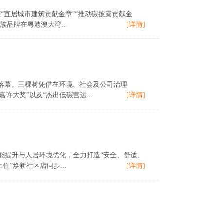
获“宜居城市建筑贡献金章”“推动碳披露贡献金
品牌在粤港澳大湾...
[详情]
圆满落幕。三棵树凭借在环境、社会及公司治理
许大奖”以及“杰出低碳营运...
[详情]
能提升与人居环境优化，全力打造“安全、舒适、
”焕新社区店同步...
[详情]