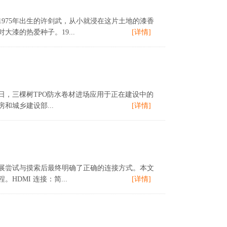
975年出生的许剑武，从小就浸在这片土地的漆香
漆的热爱种子。19...
[详情]
日，三棵树TPO防水卷材进场应用于正在建设中的
城乡建设部...
[详情]
展尝试与摸索后最终明确了正确的连接方式。本文
DMI 连接：简...
[详情]