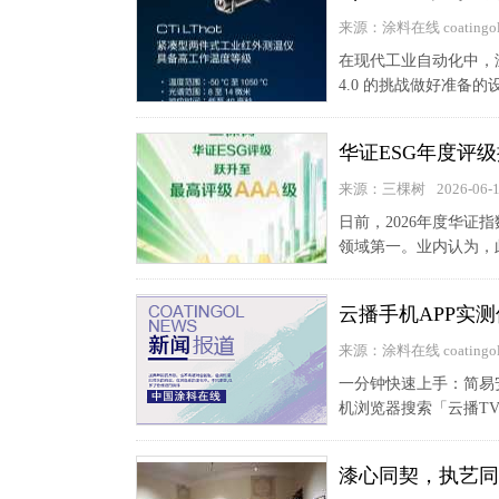
来源：涂料在线 coatingol
在现代工业自动化中，
4.0 的挑战做好准备的
华证ESG年度评级
来源：三棵树
2026-06-
日前，2026年度华证
领域第一。业内认为，
云播手机APP实
来源：涂料在线 coatingol
一分钟快速上手：简易
机浏览器搜索「云播TV
漆心同契，执艺同