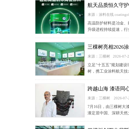
航天品质恒久守护
来源：涂料在线 coatingol
高温防护材料是冶金、
升级进程持续提速，行
三棵树亮相202
来源：三棵树
2026-07-
立足“十五五”规划建
树，携工业涂料航天技
跨越山海 漆语同
来源：三棵树
2026-07-
7月16日，由三棵树
漆定居中国、深耕天然