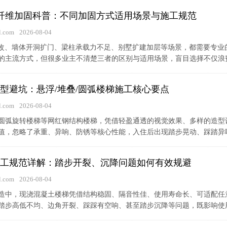
碳纤维加固科普：不同加固方式适用场景与施工规范
.com
2026-08-04
结构拆改、墙体开洞扩门、梁柱承载力不足、别墅扩建加层等场景，都需要专
的主流方式，但很多业主不清楚三者的区别与适用场景，盲目选择不仅浪费成
型避坑：悬浮/堆叠/圆弧楼梯施工核心要点
.com
2026-08-04
圆弧旋转楼梯等网红钢结构楼梯，凭借轻盈通透的视觉效果、多样的造型设计
值，忽略了承重、异响、防锈等核心性能，入住后出现踏步晃动、踩踏异响
工规范详解：踏步开裂、沉降问题如何有效规避
.com
2026-08-04
造中，现浇混凝土楼梯凭借结构稳固、隔音性佳、使用寿命长、可适配任
踏步高低不均、边角开裂、踩踩有空响、甚至踏步沉降等问题，既影响使用体