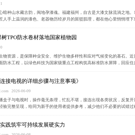
11
心暗种山水藏古韵，闽地孕漆魂。福建福州，自古是大漆文脉流淌之地。1
匠人手上温润的漆色、老器物历经岁月的斑驳肌理，都在他心里悄悄埋下对大
棵树TPO防水卷材落地国家植物园
10
生物资源，是保障种业安全、维护生物多样性和应对气候变化的基石。近
面防水工程，以绿色科技为国家级重点工程构筑高标准防水屏障，回应住房和
连接电视的详细步骤与注意事项》
.com
2026-06-09
播盒子与电视时，操作毫无条理，忙乱不堪，接连出现各类状况，反复开
验完整呈现，给同为新手的使用者提供参考，减少他们不必要的试错过程。H
实践筑牢可持续发展硬实力
.com
2026-06-08