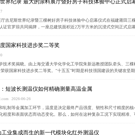
世界纪录 最大的涂料展厅暨好房子科技体验中心正式启
17
料展厅吉尼斯世界纪录暨三棵树好房子科技体验中心启幕仪式在福建莆田三
认证官罗琼共同揭牌，一座总建筑面积近2万平方米的沉浸式空间正式启
5年度国家科技进步奖二等奖
10
家科学技术奖揭晓。由上海交通大学化学化工学院朱新远教授团队牵头、三棵
荣获国家科技进步奖二等奖。“十五五”时期是科技强国建设的关键攻坚期，
：短波长测温仪如何精确测量高温金属
.com
2026-06-26
和轧制等金属加工环节，温度是决定最终产品强度、韧性和尺寸精度的核
化程度和表面状态而动态变化。那么，如何在这种复杂工况下实现精准、可靠
i系列：为工业集成而生的新一代模块化红外测温仪