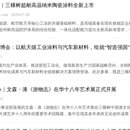
｜三棵树超耐高温纳米陶瓷涂料全新上市
.com
2026-07-28
能源、航空航天等核心工业的关键基础材料，是高端装备实现长效稳定运
业对耐高温防护体系的综合性能、一体化适配能力提出全新高标准需求，一体
6涂博会：以航天级工业涂料与汽车新材料，绘就“智造强国
21
设现代化产业体系、推进新型工业化、做强新质生产力国家战略导向，在刚刚
术转化成果与汽车新材料全链路解决方案强势登场。此次参展，既是三棵树落
心｜文森・漆《游物志》在华十八年艺术展正式开展
21
大漆事业部策展的文森・漆《游物志》在华十八年艺术展在三棵树中国漆文
大漆艺术十八周年的重要学术回顾展，集中呈现其多年来跨文化创作成果，为