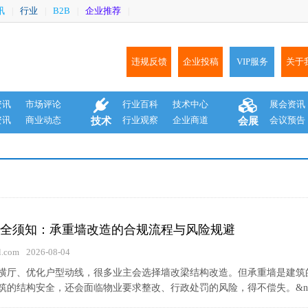
讯
行业
B2B
企业推荐
|
|
|
|
违规反馈
企业投稿
VIP服务
关于
资讯
市场评论
行业百科
技术中心
展会资讯
资讯
商业动态
行业观察
企业商道
会议预告
技术
会展
全须知：承重墙改造的合规流程与风险规避
.com
2026-08-04
横厅、优化户型动线，很多业主会选择墙改梁结构改造。但承重墙是建筑
的结构安全，还会面临物业要求整改、行政处罚的风险，得不偿失。&nbsp