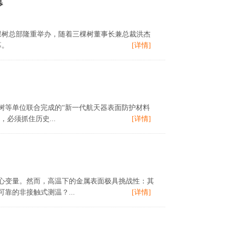
幕
棵树总部隆重举办，随着三棵树董事长兼总裁洪杰
幕。
[详情]
树等单位联合完成的“新一代航天器表面防护材料
必须抓住历史...
[详情]
心变量。然而，高温下的金属表面极具挑战性：其
的非接触式测温？...
[详情]