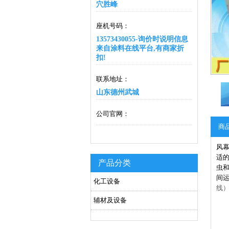
穴胜峰
座机号码：
13573430055-询价时说明信息
来自涂料在线平台,有商家折
扣!
联系地址：
山东德州武城
公司官网：
商
风
适
产品分类
虫和
间
化工设备
线）
辅材及设备