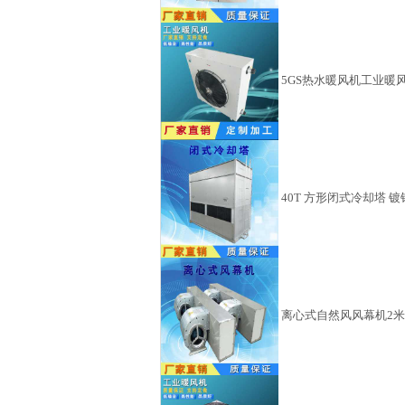
5GS热水暖风机工业暖
40T 方形闭式冷却塔 
离心式自然风风幕机2