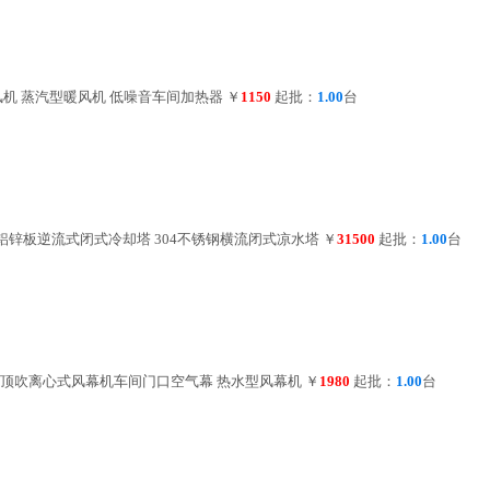
风机 蒸汽型暖风机 低噪音车间加热器
￥
1150
起批：
1.00
台
镀铝锌板逆流式闭式冷却塔 304不锈钢横流闭式凉水塔
￥
31500
起批：
1.00
台
米顶吹离心式风幕机车间门口空气幕 热水型风幕机
￥
1980
起批：
1.00
台