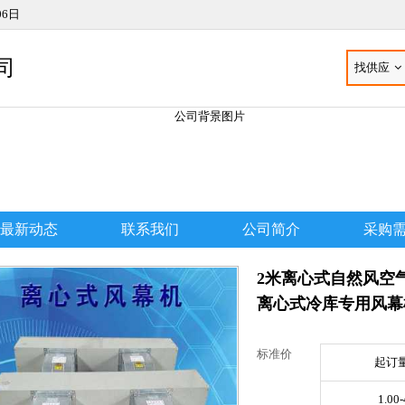
06日
司
找供应
最新动态
联系我们
公司简介
采购
2米离心式自然风空
离心式冷库专用风幕
标准价
起订量
1.00-