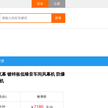
登录
注册
需求
气幕 镀锌板低噪音车间风幕机 防爆
机
(台)
标准价
2180
4.00
￥
元/台