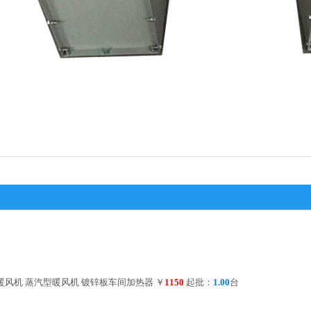
业暖风机 蒸汽型暖风机 镀锌板车间加热器
￥
1150
起批：
1.00
台