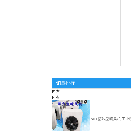
销量排行
向左
向右
5NT蒸汽型暖风机 工