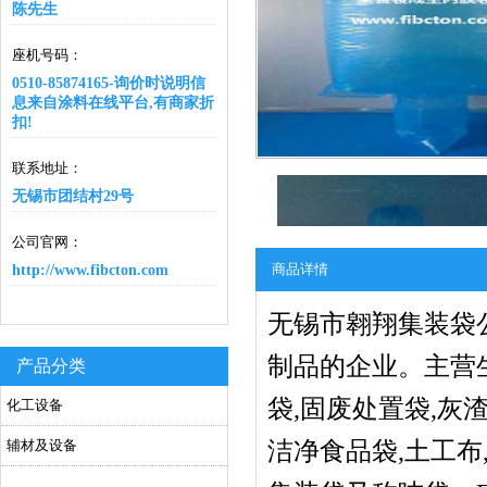
陈先生
座机号码：
0510-85874165-询价时说明信
息来自涂料在线平台,有商家折
扣!
联系地址：
无锡市团结村29号
公司官网：
商品详情
http://www.fibcton.com
无锡市翱翔集装袋公
制品的企业。主营生
产品分类
袋,固废处置袋,灰
化工设备
洁净食品袋,土工布,
辅材及设备