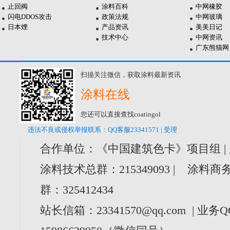
止回阀
涂料百科
中网橡胶
闪电DDOS攻击
政策法规
中网玻璃
日本煙
产品资讯
美美日记
技术中心
中网资讯
广东熊猫网
扫描关注微信，获取涂料最新资讯
涂料在线
您还可以直接查找coatingol
违法不良或侵权举报联系：QQ客服23341571 | 受理
合作单位：《中国建筑色卡》项目组 |
涂料技术总群：215349093 | 涂料商务
群：325412434
站长信箱：23341570@qq.com | 业务Q