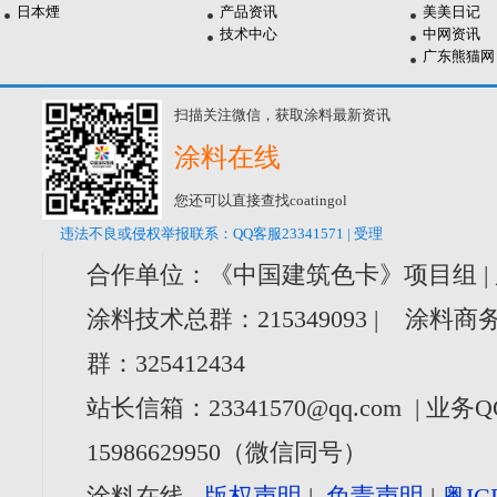
日本煙
产品资讯
美美日记
技术中心
中网资讯
广东熊猫网
扫描关注微信，获取涂料最新资讯
涂料在线
您还可以直接查找coatingol
违法不良或侵权举报联系：QQ客服23341571 | 受理
合作单位：《中国建筑色卡》项目组 |
涂料技术总群：215349093 | 涂料商务
群：325412434
站长信箱：23341570@qq.com | 业务Q
15986629950（微信同号）
涂料在线
版权声明
|
免责声明
|
粤IC