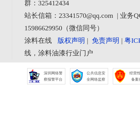
群：325412434
站长信箱：23341570@qq.com | 业务Q
15986629950（微信同号）
涂料在线
版权声明
|
免责声明
|
粤IC
线，涂料油漆行业门户
深圳网络警
公共信息安
经营
察报警平台
全网络监察
备案