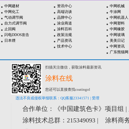
中网建材
资讯中心
中网机械
中网化工
高端访谈
牛涂网
气动调节阀
品牌中心
中网机器人
自力式调节阀
涂业商道
中网塑料
止回阀
涂料百科
中网橡胶
闪电DDOS攻击
政策法规
中网玻璃
日本煙
产品资讯
美美日记
技术中心
中网资讯
广东熊猫网
扫描关注微信，获取涂料最新资讯
涂料在线
您还可以直接查找coatingol
违法不良或侵权举报联系：QQ客服23341571 | 受理
合作单位：《中国建筑色卡》项目组 |
涂料技术总群：215349093 | 涂料商务