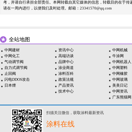
考，并请自行承担全部责任。本网转载自其它媒体的信息，转载目的在于传
请在一周内进行，以便我们及时处理。邮箱：23341570@qq.com
全站地图
中网建材
资讯中心
中网机械
中网化工
高端访谈
牛涂网
气动调节阀
品牌中心
中网机器人
自力式调节阀
涂业商道
中网塑料
止回阀
涂料百科
中网橡胶
闪电DDOS攻击
政策法规
中网玻璃
日本煙
产品资讯
美美日记
技术中心
中网资讯
广东熊猫网
扫描关注微信，获取涂料最新资讯
涂料在线