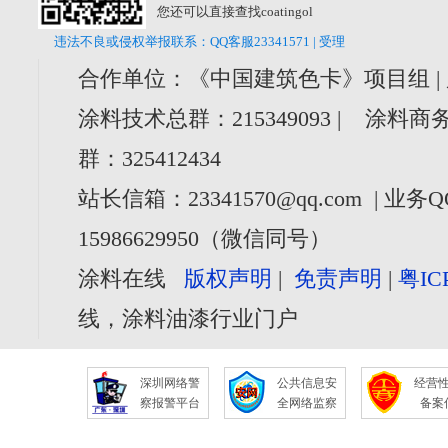
您还可以直接查找coatingol
违法不良或侵权举报联系：QQ客服23341571 | 受理
合作单位：《中国建筑色卡》项目组 |
涂料技术总群：215349093 | 涂料商务
群：325412434
站长信箱：23341570@qq.com | 业务Q
15986629950（微信同号）
涂料在线
版权声明
|
免责声明
|
粤IC
线，涂料油漆行业门户
深圳网络警
公共信息安
经营
察报警平台
全网络监察
备案