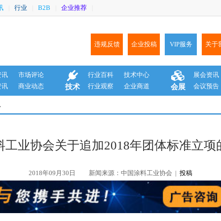
讯
行业
B2B
企业推荐
|
|
|
|
违规反馈
企业投稿
VIP服务
关于
资讯
市场评论
行业百科
技术中心
展会资讯
资讯
商业动态
行业观察
企业商道
会议预告
技术
会展
息
涂料工业协会关于追加2018年团体标准立项
2018年09月30日
新闻来源：中国涂料工业协会 |
投稿