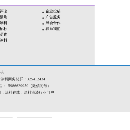
评论
企业投稿
聚焦
广告服务
涂料
展会合作
招标
联系我们
沥青
涂料
协会
 涂料商务总群：325412434
| 电话：15986629950（微信同号）
料网，涂料在线，涂料油漆行业门户
文明网
工商网监
播文明
电子标识