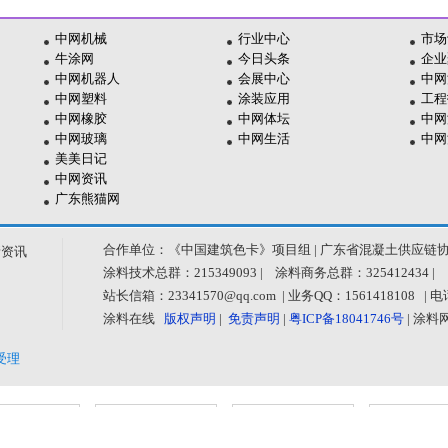
中网机械
行业中心
市场
牛涂网
今日头条
企业
中网机器人
会展中心
中网
中网塑料
涂装应用
工程
中网橡胶
中网体坛
中网
中网玻璃
中网生活
中网
美美日记
中网资讯
广东熊猫网
合作单位：《中国建筑色卡》项目组 | 广东省混凝土供应链
新资讯
涂料技术总群：215349093 | 涂料商务总群：325412434 |
站长信箱：23341570@qq.com | 业务QQ：1561418108 
涂料在线
版权声明
|
免责声明
|
粤ICP备18041746号
| 涂
受理
公共信息安
经营性网站
中国互联网
中国
全网络监察
备案信息
举报中心
传