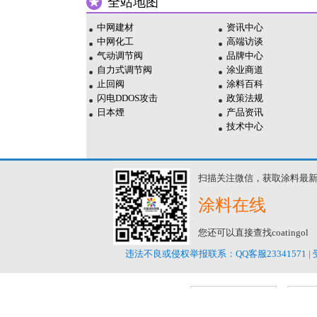
全站地图
中网建材
资讯中心
中网化工
高端访谈
气动调节阀
品牌中心
自力式调节阀
涂业商道
止回阀
涂料百科
闪电DDOS攻击
政策法规
日本煙
产品资讯
技术中心
扫描关注微信，获取涂料最
涂料在线
您还可以直接查找coatingol
违法不良或侵权举报联系：QQ客服23341571 | 
深圳网络警
察报警平台