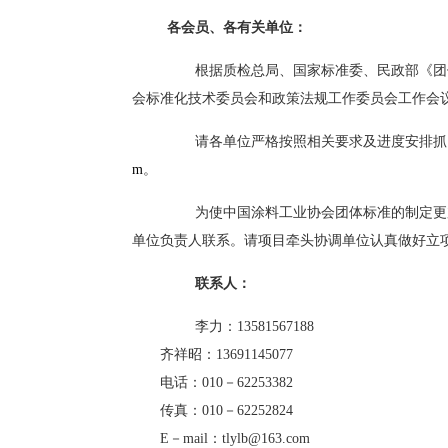
各会员、各有关单位：
根据质检总局、国家标准委、民政部《团体标
会标准化技术委员会和政策法规工作委员会工作会
请各单位严格按照相关要求及进度安排抓紧
m
。
为使中国涂料工业协会团体标准的制定更加
单位负责人联系。请项目牵头协调单位认真做好立
联系人：
李力：13581567188
齐祥昭：13691145077
电话：010－62253382
传真：010－62252824
E－mail：tlylb@163.com