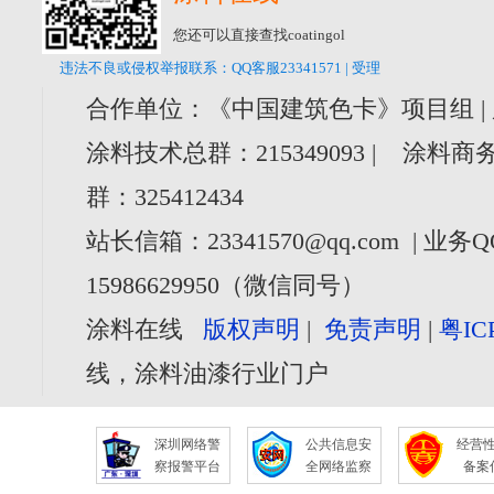
您还可以直接查找coatingol
违法不良或侵权举报联系：QQ客服23341571 | 受理
合作单位：《中国建筑色卡》项目组 |
涂料技术总群：215349093 | 涂料商务
群：325412434
站长信箱：23341570@qq.com | 业务Q
15986629950（微信同号）
涂料在线
版权声明
|
免责声明
|
粤IC
线，涂料油漆行业门户
深圳网络警
公共信息安
经营
察报警平台
全网络监察
备案