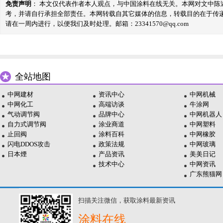
免责声明
： 本文仅代表作者本人观点，与中国涂料在线无关。本网对文中
考，并请自行承担全部责任。本网转载自其它媒体的信息，转载目的在于传
请在一周内进行，以便我们及时处理。邮箱：23341570@qq.com
全站地图
中网建材
资讯中心
中网机械
中网化工
高端访谈
牛涂网
气动调节阀
品牌中心
中网机器人
自力式调节阀
涂业商道
中网塑料
止回阀
涂料百科
中网橡胶
闪电DDOS攻击
政策法规
中网玻璃
日本煙
产品资讯
美美日记
技术中心
中网资讯
广东熊猫网
扫描关注微信，获取涂料最新资讯
涂料在线