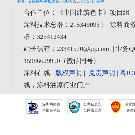
违法不良或侵权举报联系：QQ客服23341571 | 受理
合作单位：《中国建筑色卡》项目组 |
涂料技术总群：215349093 | 涂料商务
群：325412434
站长信箱：23341570@qq.com | 业务Q
15986629950（微信同号）
涂料在线
版权声明
|
免责声明
|
粤IC
线，涂料油漆行业门户
深圳网络警
公共信息安
经营
察报警平台
全网络监察
备案