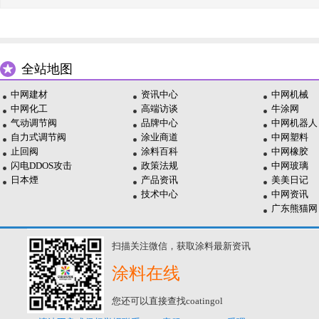
全站地图
中网建材
资讯中心
中网机械
中网化工
高端访谈
牛涂网
气动调节阀
品牌中心
中网机器人
自力式调节阀
涂业商道
中网塑料
止回阀
涂料百科
中网橡胶
闪电DDOS攻击
政策法规
中网玻璃
日本煙
产品资讯
美美日记
技术中心
中网资讯
广东熊猫网
扫描关注微信，获取涂料最新资讯
涂料在线
您还可以直接查找coatingol