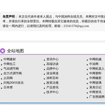
免责声明
： 本文仅代表作者本人观点，与中国涂料在线无关。本网对文中
考，并请自行承担全部责任。本网转载自其它媒体的信息，转载目的在于传
请在一周内进行，以便我们及时处理。邮箱：23341570@qq.com
全站地图
中网建材
资讯中心
中网机械
中网化工
高端访谈
牛涂网
气动调节阀
品牌中心
中网机器人
自力式调节阀
涂业商道
中网塑料
止回阀
涂料百科
中网橡胶
闪电DDOS攻击
政策法规
中网玻璃
日本煙
产品资讯
美美日记
技术中心
中网资讯
广东熊猫网