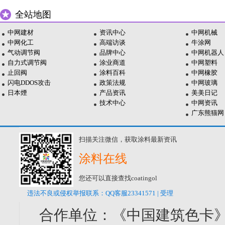
全站地图
中网建材
资讯中心
中网机械
中网化工
高端访谈
牛涂网
气动调节阀
品牌中心
中网机器人
自力式调节阀
涂业商道
中网塑料
止回阀
涂料百科
中网橡胶
闪电DDOS攻击
政策法规
中网玻璃
日本煙
产品资讯
美美日记
技术中心
中网资讯
广东熊猫网
扫描关注微信，获取涂料最新资讯
涂料在线
您还可以直接查找coatingol
违法不良或侵权举报联系：QQ客服23341571 | 受理
合作单位：《中国建筑色卡》