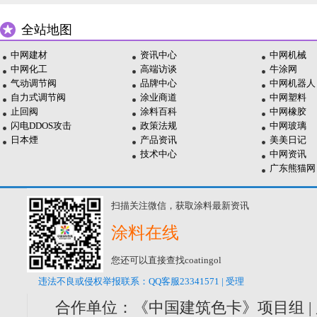
全站地图
中网建材
资讯中心
中网机械
中网化工
高端访谈
牛涂网
气动调节阀
品牌中心
中网机器人
自力式调节阀
涂业商道
中网塑料
止回阀
涂料百科
中网橡胶
闪电DDOS攻击
政策法规
中网玻璃
日本煙
产品资讯
美美日记
技术中心
中网资讯
广东熊猫网
扫描关注微信，获取涂料最新资讯
涂料在线
您还可以直接查找coatingol
违法不良或侵权举报联系：QQ客服23341571 | 受理
合作单位：《中国建筑色卡》项目组 |