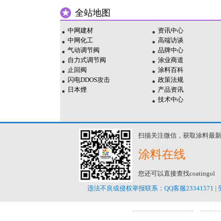
全站地图
中网建材
资讯中心
中网化工
高端访谈
气动调节阀
品牌中心
自力式调节阀
涂业商道
止回阀
涂料百科
闪电DDOS攻击
政策法规
日本煙
产品资讯
技术中心
扫描关注微信，获取涂料最
涂料在线
您还可以直接查找coatingol
违法不良或侵权举报联系：QQ客服23341571 | 
深圳网络警