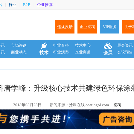
讯
行业
B2B
企业推荐
|
|
|
|
违规反馈
企业投稿
VIP服务
关于
资讯
市场评论
行业百科
技术中心
展会资讯
资讯
商业动态
行业观察
企业商道
会议预告
技术
会展
息
料唐学峰：升级核心技术共建绿色环保涂
2018年08月28日
新闻来源：涂料在线 coatingol.com |
投稿