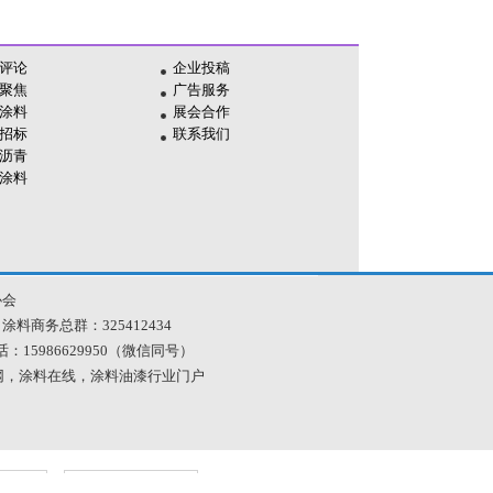
评论
企业投稿
聚焦
广告服务
涂料
展会合作
招标
联系我们
沥青
涂料
协会
 涂料商务总群：325412434
| 电话：15986629950（微信同号）
料网，涂料在线，涂料油漆行业门户
文明网
工商网监