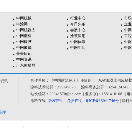
中网机械
行业中心
市场
牛涂网
今日头条
企业
中网机器人
会展中心
中网
中网塑料
涂装应用
工程
中网橡胶
中网体坛
中网
中网玻璃
中网生活
中网
美美日记
中网资讯
广东熊猫网
合作单位：《中国建筑色卡》项目组 | 广东省混凝土供应链
新资讯
涂料技术总群：215349093 | 涂料商务总群：325412434 |
站长信箱：23341570@qq.com | 业务QQ：1561418108 
涂料在线
版权声明
|
免责声明
|
粤ICP备18041746号
| 涂
受理
公共信息安
经营性网站
中国互联网
中国