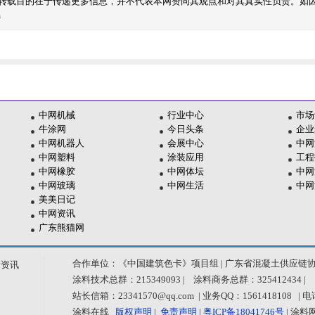
转载目的在于传递更多信息，并不代表本网赞同其观点和对其真实性负责。如
m
中网机械
行业中心
市场
牛涂网
今日头条
企业
中网机器人
会展中心
中网
中网塑料
涂装应用
工程
中网橡胶
中网体坛
中网
中网玻璃
中网生活
中网
美美日记
中网资讯
广东熊猫网
合作单位：《中国建筑色卡》项目组 | 广东省混凝土供应链
新资讯
涂料技术总群：215349093 | 涂料商务总群：325412434 |
站长信箱：23341570@qq.com | 业务QQ：1561418108 
涂料在线
版权声明
|
免责声明
|
粤ICP备18041746号
| 涂