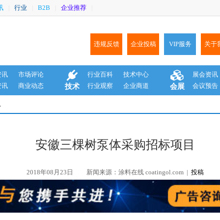
讯
行业
B2B
企业推荐
|
|
|
|
违规反馈
企业投稿
VIP服务
关于
资讯
市场评论
行业百科
技术中心
展会资讯
资讯
商业动态
行业观察
企业商道
会议预告
技术
会展
息
安徽三棵树泵体采购招标项目
2018年08月23日
新闻来源：涂料在线 coatingol.com |
投稿