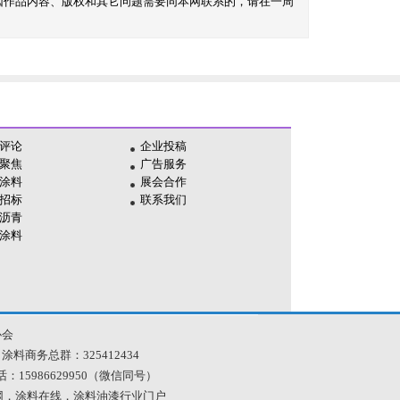
因作品内容、版权和其它问题需要同本网联系的，请在一周
评论
企业投稿
聚焦
广告服务
涂料
展会合作
招标
联系我们
沥青
涂料
协会
 涂料商务总群：325412434
| 电话：15986629950（微信同号）
料网，涂料在线，涂料油漆行业门户