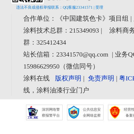
违法不良或侵权举报联系：QQ客服23341571 | 受理
合作单位：《中国建筑色卡》项目组 |
涂料技术总群：215349093 | 涂料商务
群：325412434
站长信箱：23341570@qq.com | 业务Q
15986629950（微信同号）
涂料在线
版权声明
|
免责声明
|
粤IC
线，涂料油漆行业门户
深圳网络警
公共信息安
经营
察报警平台
全网络监察
备案