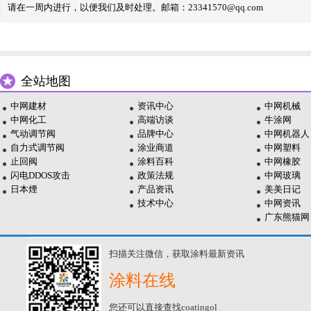
请在一周内进行，以便我们及时处理。邮箱：23341570@qq.com
全站地图
中网建材
资讯中心
中网机械
中网化工
高端访谈
牛涂网
气动调节阀
品牌中心
中网机器人
自力式调节阀
涂业商道
中网塑料
止回阀
涂料百科
中网橡胶
闪电DDOS攻击
政策法规
中网玻璃
日本煙
产品资讯
美美日记
技术中心
中网资讯
广东熊猫网
扫描关注微信，获取涂料最新资讯
涂料在线
您还可以直接查找coatingol